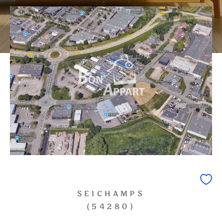
0
1
2
3
4
5
Ville
Surface
CRITÈRES
SUPPLÉMENTAIRES
PARKING
TERRASSE
PISCINE
FILTRER PAR
SEICHAMPS
COUPS DE COEUR
EXCLUSIVITÉS
(54280)