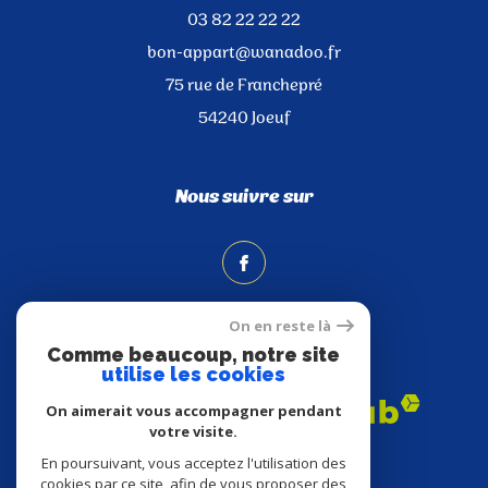
03 82 22 22 22
bon-appart@wanadoo.fr
75 rue de Franchepré
54240
Joeuf
Nous suivre sur
On en reste là
Comme beaucoup, notre site
Adhérents
utilise les cookies
On aimerait vous accompagner pendant
votre visite.
En poursuivant, vous acceptez l'utilisation des
cookies par ce site, afin de vous proposer des