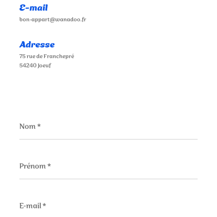
E-mail
bon-appart@wanadoo.fr
Adresse
75 rue de Franchepré
54240 Joeuf
Nom
*
Prénom
*
E-
mail
*