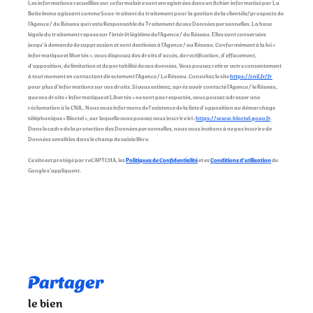
Les informations recueillies sur ce formulaire sont enregistrées dans un fichier informatisé par La
Boite Immo agissant comme Sous-traitant du traitement pour la gestion de la clientèle/prospects de
l'Agence / du Réseau qui reste Responsable du Traitement de vos Données personnelles. La base
légale du traitement repose sur l'intérêt légitime de l'Agence / du Réseau. Elles sont conservées
jusqu'à demande de suppression et sont destinées à l'Agence / au Réseau. Conformément à la loi «
informatique et libertés », vous disposez des droits d’accès, de rectification, d’effacement,
d’opposition, de limitation et de portabilité de vos données. Vous pouvez retirer votre consentement
à tout moment en contactant directement l’Agence / Le Réseau. Consultez le site
https://cnil.fr/fr
pour plus d’informations sur vos droits. Si vous estimez, après avoir contacté l'Agence / le Réseau,
que vos droits « Informatique et Libertés » ne sont pas respectés, vous pouvez adresser une
réclamation à la CNIL. Nous vous informons de l’existence de la liste d'opposition au démarchage
téléphonique « Bloctel », sur laquelle vous pouvez vous inscrire ici :
https://www.bloctel.gouv.fr
.
Dans le cadre de la protection des Données personnelles, nous vous invitons à ne pas inscrire de
Données sensibles dans le champ de saisie libre.
Ce site est protégé par reCAPTCHA, les
Politiques de Confidentialité
et es
Conditions d'utilisation
de
Google s'appliquent.
partager
le bien