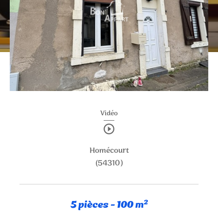
0
1
2
3
4
5
Ville
Surface
CRITÈRES
SUPPLÉMENTAIRES
Vidéo
PARKING
TERRASSE
PISCINE
Homécourt
FILTRER PAR
(54310)
COUPS DE COEUR
EXCLUSIVITÉS
5 pièces - 100 m²