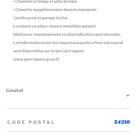
• Chambre à l’étage et salle de bain
• Chambre supplémentaire dans la mansarde
• Jardin privé et garage inclus
Locataire en place, revenu immédiat garanti
Idéal pour investissement ou diversification patrimoniale.
Les informations sur les risques auxquels ce bien est exposé
sont disponibles sur le site Géorisques:
www.georisques.gouv.fr
général
TRAD_ZEPHYR_Caracteristique
TRAD_ZEPHYR_Valeurs
CODE POSTAL
54310