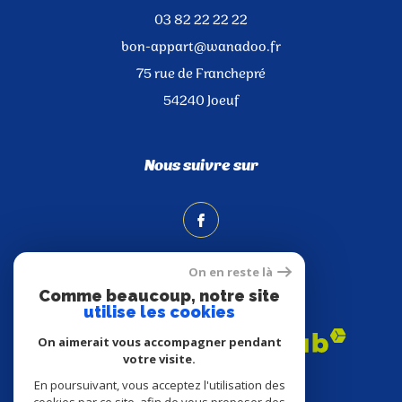
03 82 22 22 22
bon-appart@wanadoo.fr
75 rue de Franchepré
54240
Joeuf
Nous suivre sur
On en reste là
Comme beaucoup, notre site
Adhérents
utilise les cookies
On aimerait vous accompagner pendant
votre visite.
En poursuivant, vous acceptez l'utilisation des