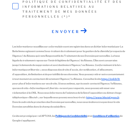
POLITIQUE DE CONFIDENTIALITÉ ET DES
INFORMATIONS RELATIVES AU
TRAITEMENT DE MES DONNÉES
PERSONNELLES (*)*
ENVOYER
Les informations recueillies sur ce formulaire sont enregistrées dans un fichier informatisé par La
Boite Immo agissant comme Sous-traitant du traitement pour la gestion de la clientèle/prospects de
l'Agence / du Réseau qui reste Responsable du Traitement de vos Données personnelles. La base
légale du traitement repose sur l'intérêt légitime de l'Agence / du Réseau. Elles sont conservées
jusqu'à demande de suppression et sont destinées à l'Agence / au Réseau. Conformément à la loi «
informatique et libertés », vous disposez des droits d’accès, de rectification, d’effacement,
d’opposition, de limitation et de portabilité de vos données. Vous pouvez retirer votre consentement
à tout moment en contactant directement l’Agence / Le Réseau. Consultez le site
https://cnil.fr/fr
pour plus d’informations sur vos droits. Si vous estimez, après avoir contacté l'Agence / le Réseau,
que vos droits « Informatique et Libertés » ne sont pas respectés, vous pouvez adresser une
réclamation à la CNIL. Nous vous informons de l’existence de la liste d'opposition au démarchage
téléphonique « Bloctel », sur laquelle vous pouvez vous inscrire ici :
https://www.bloctel.gouv.fr
.
Dans le cadre de la protection des Données personnelles, nous vous invitons à ne pas inscrire de
Données sensibles dans le champ de saisie libre.
Ce site est protégé par reCAPTCHA, les
Politiques de Confidentialité
et es
Conditions d'utilisation
de
Google s'appliquent.