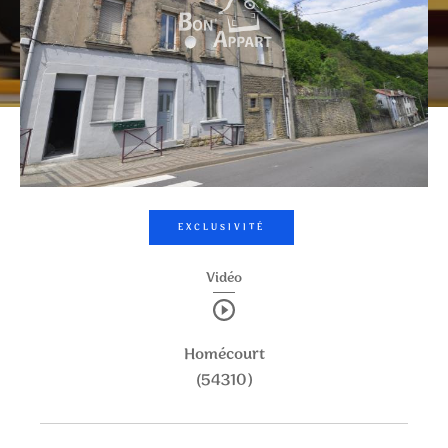
0
1
2
3
4
5
Ville
Surface
CRITÈRES
SUPPLÉMENTAIRES
EXCLUSIVITÉ
Vidéo
PARKING
TERRASSE
PISCINE
FILTRER PAR
Homécourt
(54310)
COUPS DE COEUR
EXCLUSIVITÉS