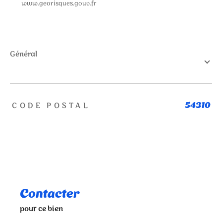
www.georisques.gouv.fr
général
TRAD_ZEPHYR_Caracteristique
TRAD_ZEPHYR_Valeurs
CODE POSTAL
54310
Contacter
pour ce bien