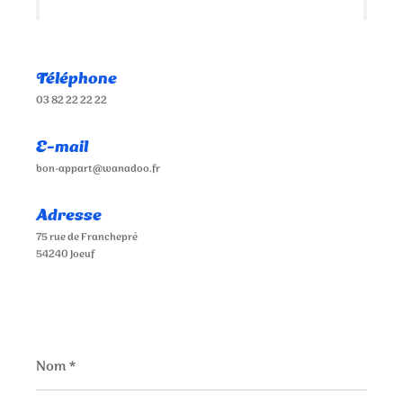
Téléphone
03 82 22 22 22
E-mail
bon-appart@wanadoo.fr
Adresse
75 rue de Franchepré
54240 Joeuf
Nom
*