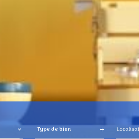
Type
Localis
Type de bien
de
bien