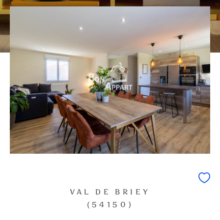
0
1
2
3
4
5
Ville
Surface
CRITÈRES
SUPPLÉMENTAIRES
PARKING
TERRASSE
PISCINE
FILTRER PAR
VAL DE BRIEY
COUPS DE COEUR
EXCLUSIVITÉS
(54150)