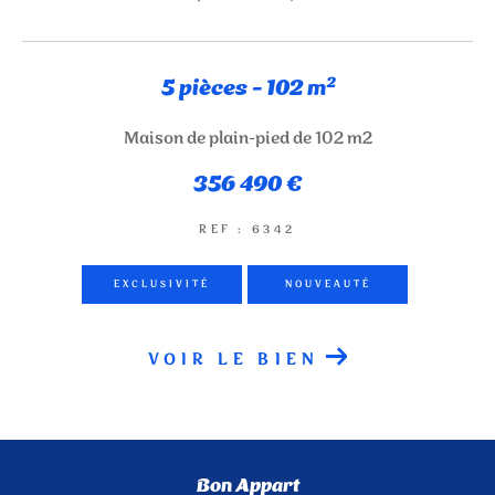
NOUVEAUTÉS
5 pièces - 102 m²
RECHERCHER
Maison de plain-pied de 102 m2
356 490 €
REF : 6342
EXCLUSIVITÉ
NOUVEAUTÉ
VOIR LE BIEN
Bon Appart