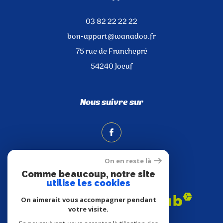
03 82 22 22 22
bon-appart@wanadoo.fr
75 rue de Franchepré
54240
Joeuf
Nous suivre sur
On en reste là
Comme beaucoup, notre site
Adhérents
utilise les cookies
On aimerait vous accompagner pendant
votre visite.