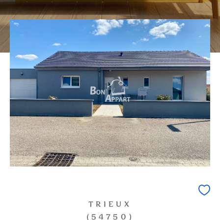
0
1
2
3
4
5
Ville
Surface
CRITÈRES
SUPPLÉMENTAIRES
PARKING
TERRASSE
PISCINE
FILTRER PAR
COUPS DE COEUR
EXCLUSIVITÉS
TRIEUX
(54750)