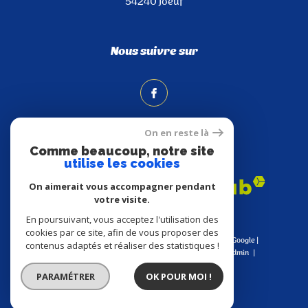
54240
Joeuf
Nous suivre sur
On en reste là
Comme beaucoup, notre site
Adhérents
utilise les cookies
On aimerait vous accompagner pendant
votre visite.
En poursuivant, vous acceptez l'utilisation des
cookies par ce site, afin de vous proposer des
© 2026 | Tous droits réservés | Traduction powered by Google |
contenus adaptés et réaliser des statistiques !
Nos honoraires
Plan du site
Mentions légales
Admin
Nos liens
Politique RGPD
Cookies
PARAMÉTRER
OK POUR MOI !