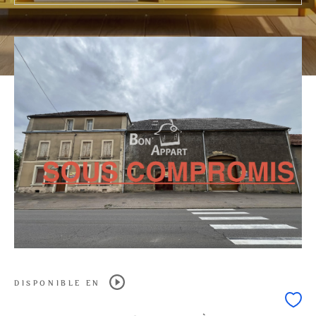
0
1
2
3
4
5
Ville
Surface
CRITÈRES
SUPPLÉMENTAIRES
PARKING
TERRASSE
PISCINE
FILTRER PAR
DISPONIBLE EN
COUPS DE COEUR
EXCLUSIVITÉS