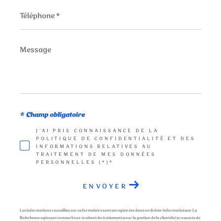
Téléphone
*
Message
*
* Champ obligatoire
J'AI PRIS CONNAISSANCE DE LA
POLITIQUE DE CONFIDENTIALITÉ ET DES
INFORMATIONS RELATIVES AU
TRAITEMENT DE MES DONNÉES
PERSONNELLES (*)*
ENVOYER
Les informations recueillies sur ce formulaire sont enregistrées dans un fichier informatisé par La
Boite Immo agissant comme Sous-traitant du traitement pour la gestion de la clientèle/prospects de