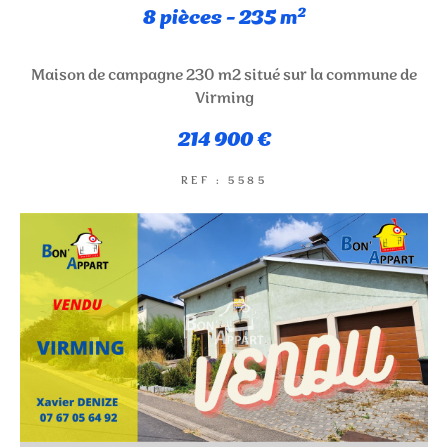
8 pièces - 235 m²
NOUVEAUTÉS
Maison de campagne 230 m2 situé sur la commune de
RECHERCHER
Virming
214 900 €
REF : 5585