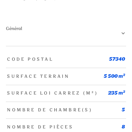
général
TRAD_ZEPHYR_Caracteristique
TRAD_ZEPHYR_Valeurs
CODE POSTAL
57340
SURFACE TERRAIN
5 500 m²
SURFACE LOI CARREZ (M²)
235 m²
NOMBRE DE CHAMBRE(S)
5
NOMBRE DE PIÈCES
8