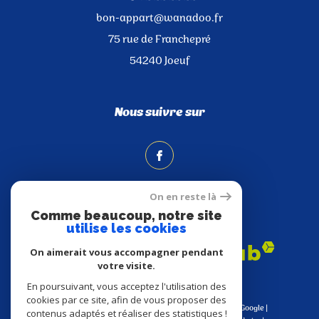
bon-appart@wanadoo.fr
75 rue de Franchepré
54240
Joeuf
Nous suivre sur
On en reste là
Comme beaucoup, notre site
Adhérents
utilise les cookies
On aimerait vous accompagner pendant
votre visite.
En poursuivant, vous acceptez l'utilisation des
cookies par ce site, afin de vous proposer des
© 2026 | Tous droits réservés | Traduction powered by Google |
contenus adaptés et réaliser des statistiques !