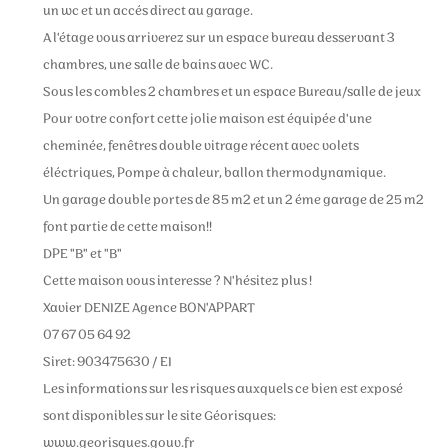
un wc et un accés direct au garage.
A l'étage vous arriverez sur un espace bureau desservant 3
chambres, une salle de bains avec WC.
Sous les combles 2 chambres et un espace Bureau/salle de jeux
Pour votre confort cette jolie maison est équipée d'une
cheminée, fenêtres double vitrage récent avec volets
éléctriques, Pompe à chaleur, ballon thermodynamique.
Un garage double portes de 85 m2 et un 2 éme garage de 25 m2
font partie de cette maison!!
DPE "B" et "B"
Cette maison vous interesse ? N'hésitez plus !
Xavier DENIZE Agence BON'APPART
07 67 05 64 92
Siret: 903475630 / EI
Les informations sur les risques auxquels ce bien est exposé
sont disponibles sur le site Géorisques:
www.georisques.gouv.fr