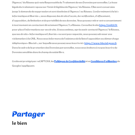
l'Agence / du Réseau qui reste Responsable du Traitement de vos Données personnelles. La base
légale du traitement repose sur l'intérêt légitime de l'Agence / du Réseau. Elles sont conservées
jusqu'à demande de suppression et sont destinées à l'Agence / au Réseau. Conformément à la loi «
informatique et libertés », vous disposez des droits d’accès, de rectification, d’effacement,
d’opposition, de limitation et de portabilité de vos données. Vous pouvez retirer votre consentement
à tout moment en contactant directement l’Agence / Le Réseau. Consultez le site
https://cnil.fr/fr
pour plus d’informations sur vos droits. Si vous estimez, après avoir contacté l'Agence / le Réseau,
que vos droits « Informatique et Libertés » ne sont pas respectés, vous pouvez adresser une
réclamation à la CNIL. Nous vous informons de l’existence de la liste d'opposition au démarchage
téléphonique « Bloctel », sur laquelle vous pouvez vous inscrire ici :
https://www.bloctel.gouv.fr
.
Dans le cadre de la protection des Données personnelles, nous vous invitons à ne pas inscrire de
Données sensibles dans le champ de saisie libre.
Ce site est protégé par reCAPTCHA, les
Politiques de Confidentialité
et es
Conditions d'utilisation
de
Google s'appliquent.
partager
le bien