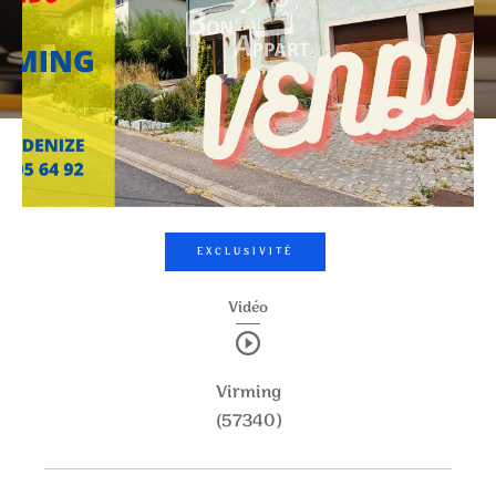
0
1
2
3
4
5
Ville
Surface
CRITÈRES
SUPPLÉMENTAIRES
EXCLUSIVITÉ
Vidéo
PARKING
TERRASSE
PISCINE
FILTRER PAR
Virming
(57340)
COUPS DE COEUR
EXCLUSIVITÉS