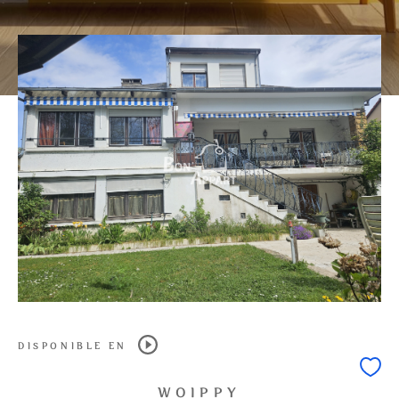
0
1
2
3
4
5
Ville
Surface
CRITÈRES
SUPPLÉMENTAIRES
PARKING
TERRASSE
PISCINE
FILTRER PAR
DISPONIBLE EN
COUPS DE COEUR
EXCLUSIVITÉS
WOIPPY