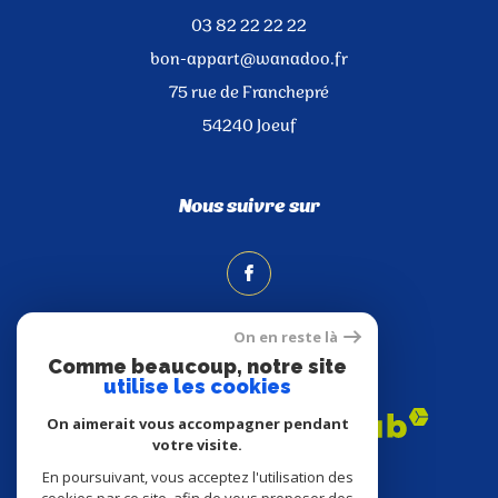
03 82 22 22 22
bon-appart@wanadoo.fr
75 rue de Franchepré
54240
Joeuf
Nous suivre sur
On en reste là
Comme beaucoup, notre site
Adhérents
utilise les cookies
On aimerait vous accompagner pendant
votre visite.
En poursuivant, vous acceptez l'utilisation des