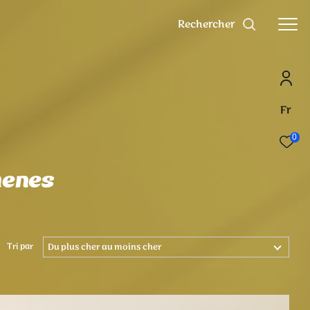
Rechercher
Fr
0
henes
Tri par
Du plus cher au moins cher