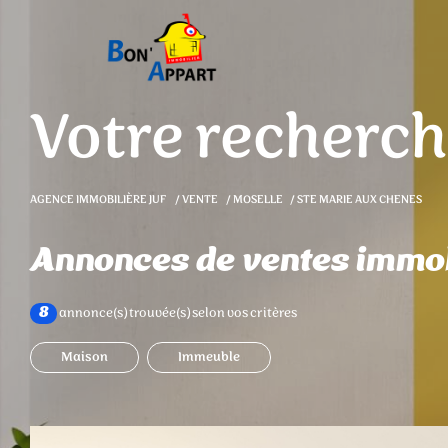
V
o
t
r
e
r
e
c
h
e
r
c
h
AGENCE IMMOBILIÈRE JUF
VENTE
MOSELLE
STE MARIE AUX CHENES
Annonces de ventes immo
annonce(s) trouvée(s) selon vos critères
8
Maison
Immeuble